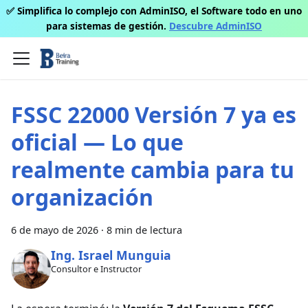
✅ Simplifica lo complejo con AdminISO, el Software todo en uno
para sistemas de gestión.
Descubre AdminISO
FSSC 22000 Versión 7 ya es
oficial — Lo que
realmente cambia para tu
organización
6 de mayo de 2026
·
8 min de lectura
Ing. Israel Munguia
Consultor e Instructor